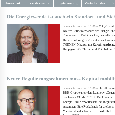
Klimaschutz
Transformation
Digitalisierung
Wirtschaftsfaktor En
Die Energiewende ist auch ein Standort- und Sic
geschrieben am: 16.07.2026
Mit „Zukunft 
BDEW Bundesverbandes der Energie- und W
Thema war zu Recht gewählt, denn die Bra
Herausforderungen. Zur aktuellen Lage un
THEMEN!Magazin mit
Kerstin Andreae
Hauptgeschäftsführung und Mitglied des 
Neuer Regulierungsrahmen muss Kapital mobili
geschrieben am: 16.07.2026
Die 20. Regu
BBH-Gruppe unter dem Leitmotiv „Gegenw
brachte am 19. Mai 2026 in Berlin einmal
Energie- und Netzwirtschaft, der Regulie
zusammen. Eine Rückblende für die Le
Vorsitzenden der Konferenz,
Prof. Dr. Ch