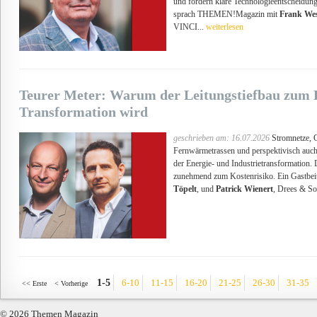
und fordern klare Technologieentscheidung
sprach THEMEN!Magazin mit
Frank We
VINCI...
weiterlesen
Teurer Meter: Warum der Leitungstiefbau zum K
Transformation wird
geschrieben am: 16.07.2026
Stromnetze, G
Fernwärmetrassen und perspektivisch auch
der Energie- und Industrietransformation. 
zunehmend zum Kostenrisiko. Ein Gastb
Töpelt
, und
Patrick Wienert
, Drees & S
1-5
6-10
11-15
16-20
21-25
26-30
31-35
<< Erste
< Vorherige
© 2026 Themen Magazin