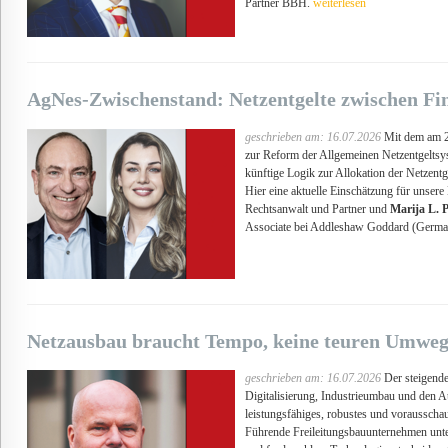
Partner BBH.
weiterlesen
AgNes-Zwischenstand: Netzentgelte zwischen Fi
geschrieben am: 16.07.2026
Mit dem am 2
zur Reform der Allgemeinen Netzentgeltsy
künftige Logik zur Allokation der Netzent
Hier eine aktuelle Einschätzung für unser
Rechtsanwalt und Partner und
Marija L. P
Associate bei Addleshaw Goddard (Germ
Netzausbau braucht Tempo, keine teuren Umwe
geschrieben am: 16.07.2026
Der steigende
Digitalisierung, Industrieumbau und den A
leistungsfähiges, robustes und vorausscha
Führende Freileitungsbauunternehmen unte